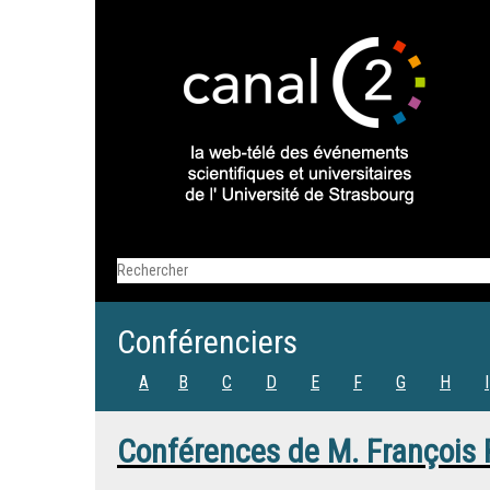
Conférenciers
A
B
C
D
E
F
G
H
I
Conférences de
M.
François 