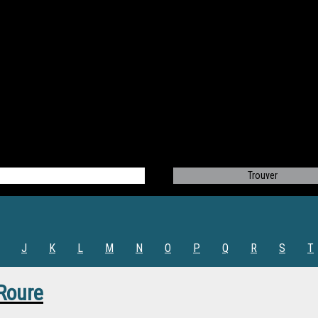
J
K
L
M
N
O
P
Q
R
S
T
Roure