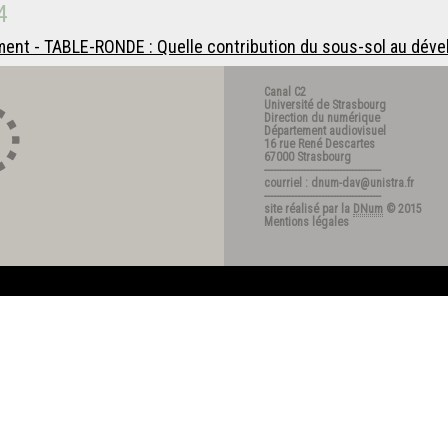
4
ment - TABLE-RONDE : Quelle contribution du sous-sol au dév
Canal C2
Université de Strasbourg
Direction du numérique
Département audiovisuel
16 rue René Descartes
67000 Strasbourg
---------------------------------------
courriel : dnum-dav@unistra.fr
---------------------------------------
site réalisé par la
DNum
© 2015
Mentions légales