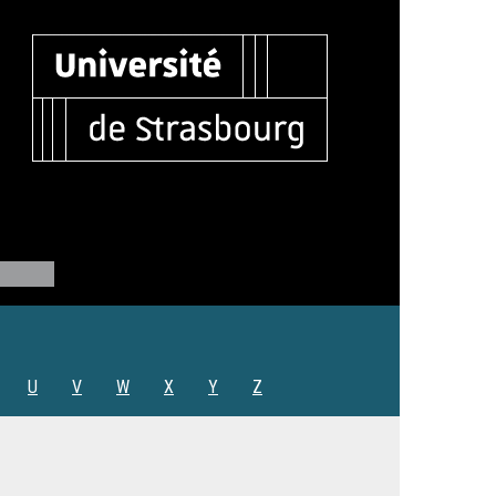
U
V
W
X
Y
Z