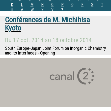
K
L
M
N
O
P
Q
R
S
T
U
V
W
X
Y
Z
Conférences de
M.
Michihisa
Kyoto
Du
17 oct. 2014
au
18 octobre 2014
South Europe-Japan Joint Forum on Inorganic Chemistry
and its Interfaces - Opening