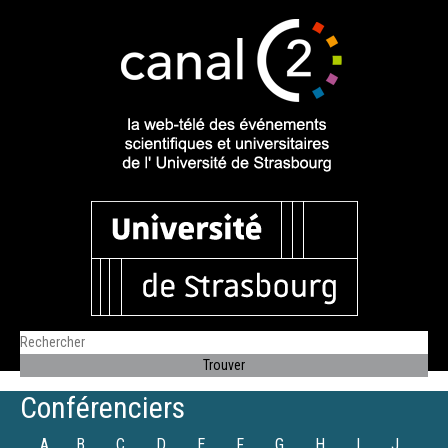
Conférenciers
A
B
C
D
E
F
G
H
I
J