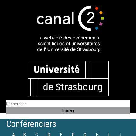
Conférenciers
A
B
C
D
E
F
G
H
I
J