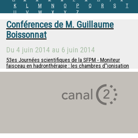
K
L
M
N
O
P
Q
R
S
T
U
V
W
X
Y
Z
Conférences de
M.
Guillaume
Boissonnat
Du
4 juin 2014
au
6 juin 2014
53es Journées scientifiques de la SFPM - Moniteur
faisceau en hadronthérapie : les chambres d''ionisation