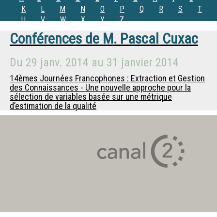
K
L
M
N
O
P
Q
R
S
T
U
V
W
X
Y
Z
Conférences de
M.
Pascal Cuxac
Du
29 janv. 2014
au
31 janvier 2014
14èmes Journées Francophones : Extraction et Gestion
des Connaissances - Une nouvelle approche pour la
sélection de variables basée sur une métrique
d’estimation de la qualité