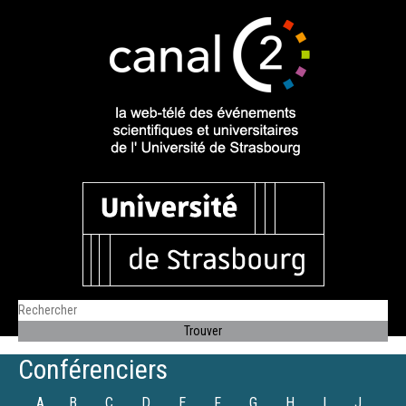
Conférenciers
A
B
C
D
E
F
G
H
I
J