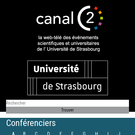
Conférenciers
A
B
C
D
E
F
G
H
I
J