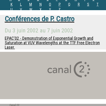
K
L
M
N
O
P
Q
R
S
T
U
V
W
X
Y
Z
Conférences de
P. Castro
Du
3 juin 2002
au
7 juin 2002
EPAC'02 - Demonstration of Exponential Growth and
Saturation at VUV Wavelengths at the TTF Free Electron
Laser.
Canal C2