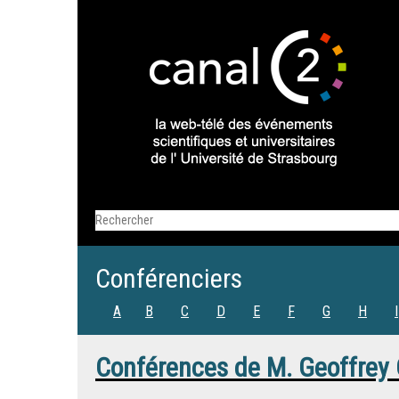
Conférenciers
A
B
C
D
E
F
G
H
I
Conférences de
M.
Geoffrey 