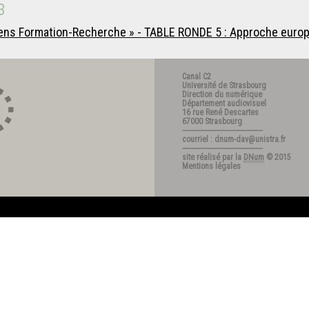
3
liens Formation-Recherche » - TABLE RONDE 5 : Approche europé
Canal C2
Université de Strasbourg
Direction du numérique
Département audiovisuel
16 rue René Descartes
67000 Strasbourg
---------------------------------------
courriel : dnum-dav@unistra.fr
---------------------------------------
site réalisé par la
DNum
© 2015
Mentions légales