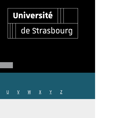
U
V
W
X
Y
Z