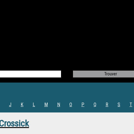
J
K
L
M
N
O
P
Q
R
S
T
Crossick