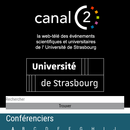
Conférenciers
A
B
C
D
E
F
G
H
I
J