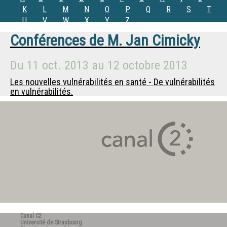
K
L
M
N
O
P
Q
R
S
T
U
V
W
X
Y
Z
Conférences de
M.
Jan Cimicky
Du
11 oct. 2013
au
12 octobre 2013
Les nouvelles vulnérabilités en santé - De vulnérabilités
en vulnérabilités.
Canal C2
Université de Strasbourg