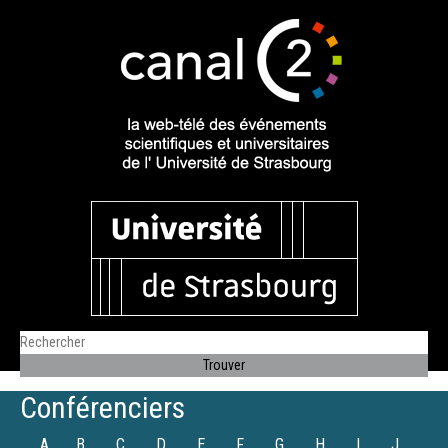
Conférenciers
A
B
C
D
E
F
G
H
I
J