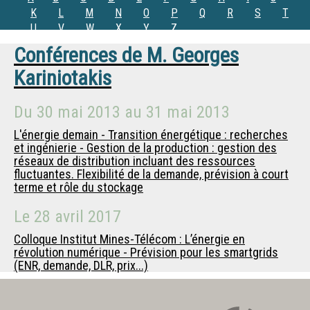
K
L
M
N
O
P
Q
R
S
T
U
V
W
X
Y
Z
Conférences de
M.
Georges
Kariniotakis
Du
30 mai 2013
au
31 mai 2013
L'énergie demain - Transition énergétique : recherches
et ingénierie - Gestion de la production : gestion des
réseaux de distribution incluant des ressources
fluctuantes. Flexibilité de la demande, prévision à court
terme et rôle du stockage
Le
28 avril 2017
Colloque Institut Mines-Télécom : L’énergie en
révolution numérique - Prévision pour les smartgrids
(ENR, demande, DLR, prix...)