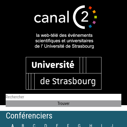
Conférenciers
A
B
C
D
E
F
G
H
I
J