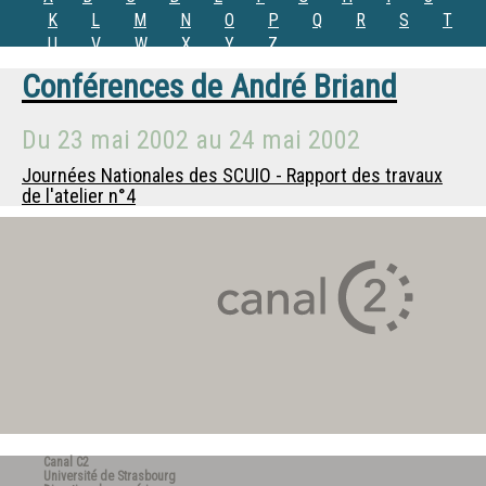
K
L
M
N
O
P
Q
R
S
T
U
V
W
X
Y
Z
Conférences de
André Briand
Du
23 mai 2002
au
24 mai 2002
Journées Nationales des SCUIO - Rapport des travaux
de l'atelier n°4
Canal C2
Université de Strasbourg