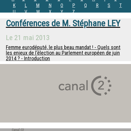
K
L
M
N
O
P
Q
R
S
T
U
V
W
X
Y
Z
Conférences de
M.
Stéphane LEY
Le
21 mai 2013
Femme eurodéputé, le plus beau mandat ! - Quels sont
les enjeux de l'élection au Parlement européen de juin
2014 ? - Introduction
Canal C2