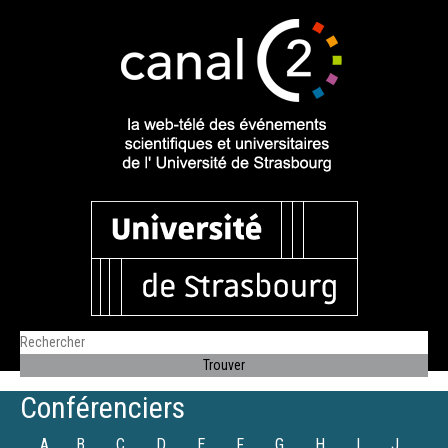
Conférenciers
A
B
C
D
E
F
G
H
I
J