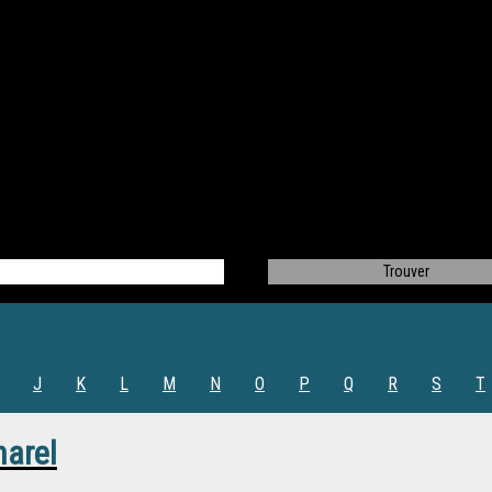
J
K
L
M
N
O
P
Q
R
S
T
narel