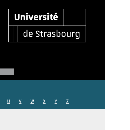
U
V
W
X
Y
Z