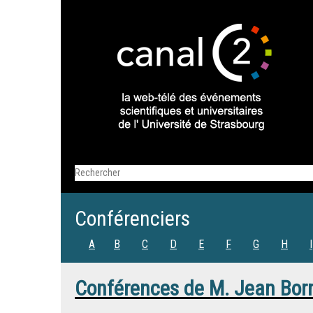
Conférenciers
A
B
C
D
E
F
G
H
I
Conférences de
M.
Jean Bor