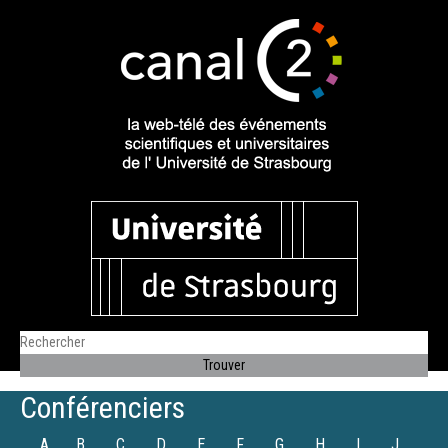
Conférenciers
A
B
C
D
E
F
G
H
I
J