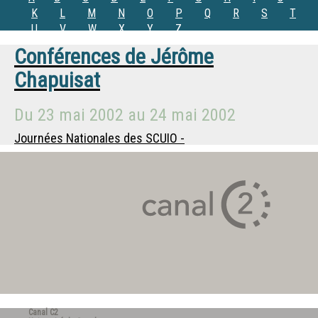
K
L
M
N
O
P
Q
R
S
T
U
V
W
X
Y
Z
Conférences de
Jérôme
Chapuisat
Du
23 mai 2002
au
24 mai 2002
Journées Nationales des SCUIO -
Canal C2