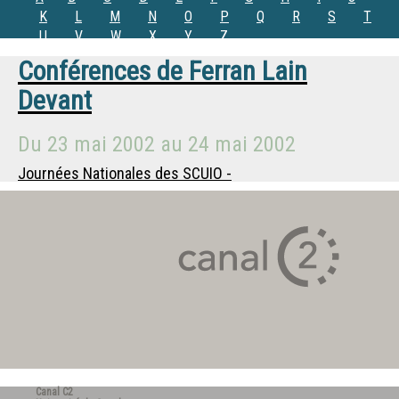
K
L
M
N
O
P
Q
R
S
T
U
V
W
X
Y
Z
Conférences de
Ferran Lain
Devant
Du
23 mai 2002
au
24 mai 2002
Journées Nationales des SCUIO -
Canal C2