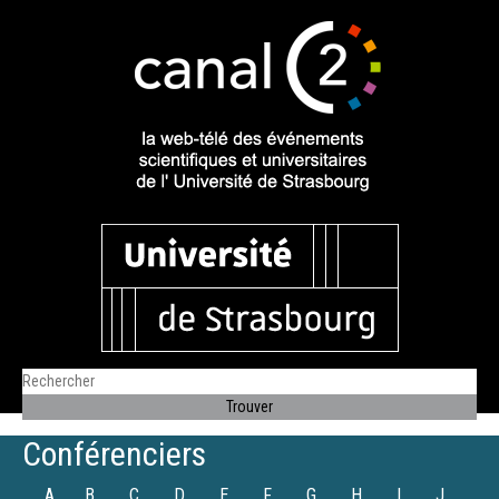
Conférenciers
A
B
C
D
E
F
G
H
I
J