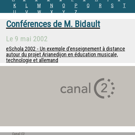
K
L
M
N
O
P
Q
R
S
T
U
V
W
X
Y
Z
Conférences de
M. Bidault
Le
9 mai 2002
eSchola 2002 - Un exemple d'enseignement à distance
autour du projet Arianedijon en éducation musicale,
technologie et allemand
Canal C2