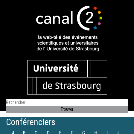
Conférenciers
A
B
C
D
E
F
G
H
I
J