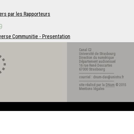
ers par les Rapporteurs
9
verse Communitie - Presentation
Canal C2
Université de Strasbourg
Direction du numérique
Département audiovisuel
16 rue René Descartes
67000 Strasbourg
---------------------------------------
courriel : dnum-dav@unistra.fr
---------------------------------------
site réalisé par la
DNum
© 2015
Mentions légales