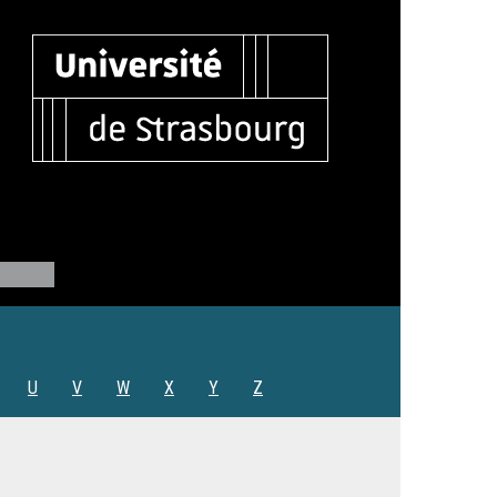
U
V
W
X
Y
Z