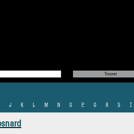
J
K
L
M
N
O
P
Q
R
S
T
osnard