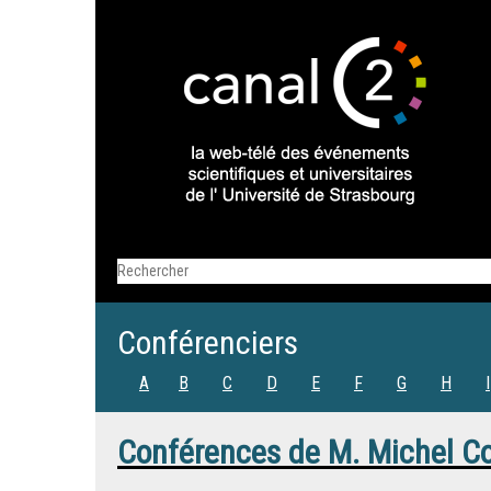
Conférenciers
A
B
C
D
E
F
G
H
I
Conférences de
M.
Michel C