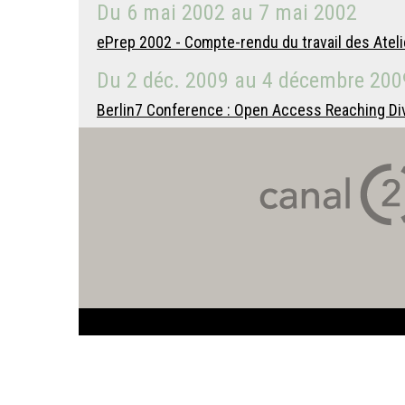
Du
6 mai 2002
au
7 mai 2002
ePrep 2002 - Compte-rendu du travail des Ateli
Du
2 déc. 2009
au
4 décembre 200
Berlin7 Conference : Open Access Reaching Di