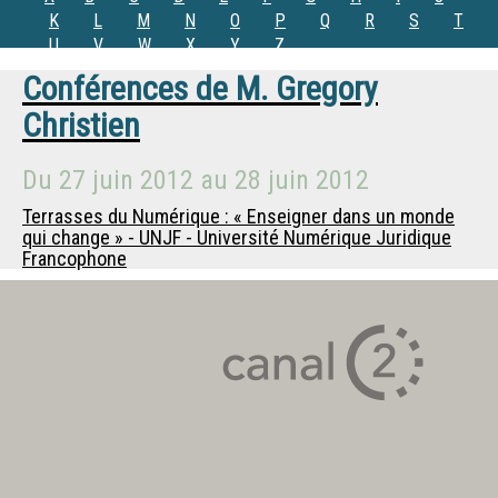
K
L
M
N
O
P
Q
R
S
T
U
V
W
X
Y
Z
Conférences de
M.
Gregory
Christien
Du
27 juin 2012
au
28 juin 2012
Terrasses du Numérique : « Enseigner dans un monde
qui change » - UNJF - Université Numérique Juridique
Francophone