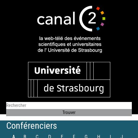
Conférenciers
A
B
C
D
E
F
G
H
I
J