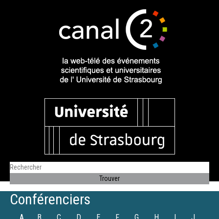
Conférenciers
A
B
C
D
E
F
G
H
I
J