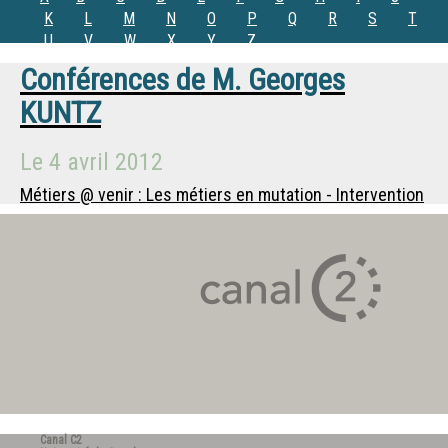
K
L
M
N
O
P
Q
R
S
T
U
V
W
X
Y
Z
Conférences de
M.
Georges
KUNTZ
Le
4 avril 2012
Métiers @ venir : Les métiers en mutation - Intervention
Canal C2