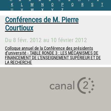
K
L
M
N
O
P
Q
R
S
T
U
V
W
X
Y
Z
Conférences de
M.
Pierre
Courtioux
Du
8 févr. 2012
au
10 février 2012
Colloque annuel de la Conférence des présidents
d'université - TABLE RONDE 3 : LES MÉCANISMES DE
FINANCEMENT DE L’ENSEIGNEMENT SUPÉRIEUR ET DE
LA RECHERCHE