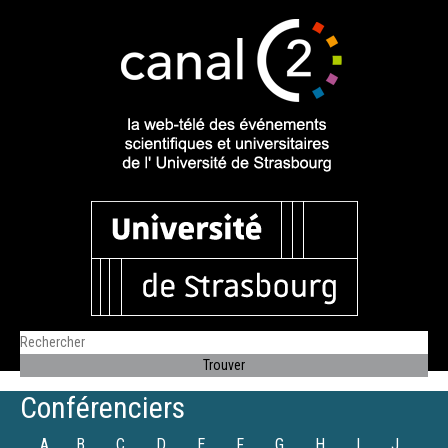
Conférenciers
A
B
C
D
E
F
G
H
I
J