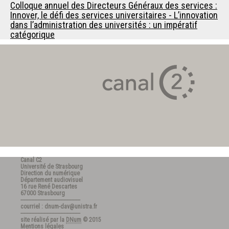
Colloque annuel des Directeurs Généraux des services :
Innover, le défi des services universitaires - L’innovation
dans l’administration des universités : un impératif
catégorique
Canal C2
Université de Strasbourg
Direction du numérique
Département audiovisuel
16 rue René Descartes
67000 Strasbourg
---------------------------------------
courriel : dnum-dav@unistra.fr
---------------------------------------
site réalisé par la
DNum
© 2015
Mentions légales