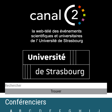
Conférenciers
A
B
C
D
E
F
G
H
I
J