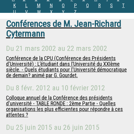
K
L
M
N
O
P
Q
R
S
T
U
V
W
X
Y
Z
Conférences de
M.
Jean-Richard
Cytermann
Du
21 mars 2002
au
22 mars 2002
Conférence de la CPU (Conférence des Présidents
d'Université) : L’étudiant dans l’Université du XXIème
siècle. - Quels étudiants pour l'Université démocratique
de demain? animé par G. Gourdet.
Du
8 févr. 2012
au
10 février 2012
Colloque annuel de la Conférence des présidents
d'université - TABLE RONDE : 2ème Partie - Quelles
organisations les plus efficientes pour répondre à ces
attentes ?
Du
25 juin 2015
au
26 juin 2015