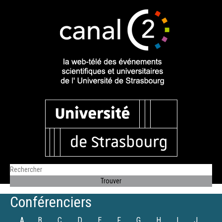
Conférenciers
A
B
C
D
E
F
G
H
I
J