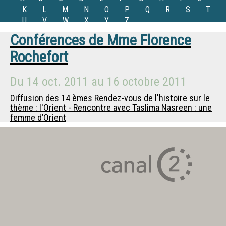
K
L
M
N
O
P
Q
R
S
T
U
V
W
X
Y
Z
Conférences de
Mme
Florence
Rochefort
Du
14 oct. 2011
au
16 octobre 2011
Diffusion des 14 èmes Rendez-vous de l'histoire sur le
thème : l'Orient - Rencontre avec Taslima Nasreen : une
femme d’Orient