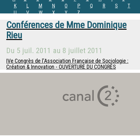
K
L
M
N
O
P
Q
R
S
T
U
V
W
X
Y
Z
Conférences de
Mme
Dominique
Rieu
Du
5 juil. 2011
au
8 juillet 2011
IVe Congrès de l'Association Française de Sociologie :
Création & Innovation - OUVERTURE DU CONGRÈS