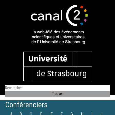
Conférenciers
A
B
C
D
E
F
G
H
I
J