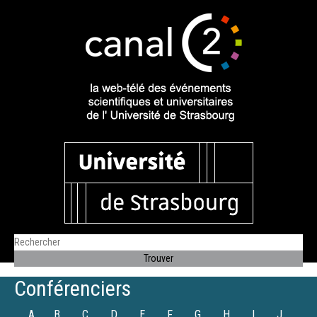
Conférenciers
A
B
C
D
E
F
G
H
I
J