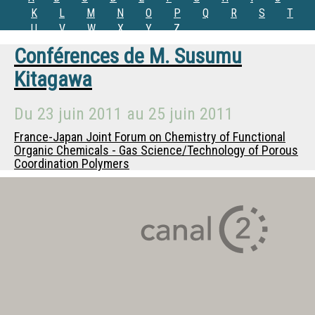
K
L
M
N
O
P
Q
R
S
T
U
V
W
X
Y
Z
Conférences de
M.
Susumu
Kitagawa
Du
23 juin 2011
au
25 juin 2011
France-Japan Joint Forum on Chemistry of Functional
Organic Chemicals - Gas Science/Technology of Porous
Coordination Polymers