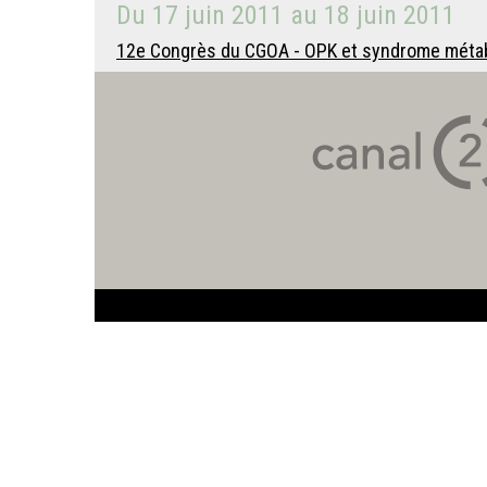
Du
17 juin 2011
au
18 juin 2011
12e Congrès du CGOA - OPK et syndrome méta