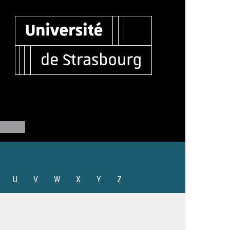
U
V
W
X
Y
Z