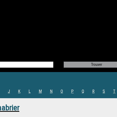
J
K
L
M
N
O
P
Q
R
S
T
abrier