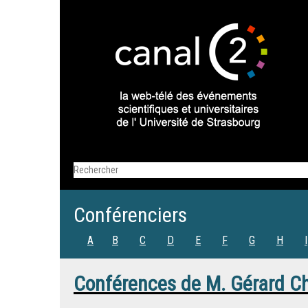
Conférenciers
A
B
C
D
E
F
G
H
I
Conférences de
M.
Gérard Ch