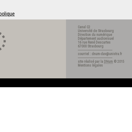
bolique
Canal C2
Université de Strasbourg
Direction du numérique
Département audiovisuel
16 rue René Descartes
67000 Strasbourg
---------------------------------------
courriel : dnum-dav@unistra.fr
---------------------------------------
site réalisé par la
DNum
© 2015
Mentions légales