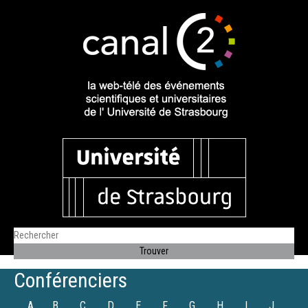
Conférenciers
A
B
C
D
E
F
G
H
I
J