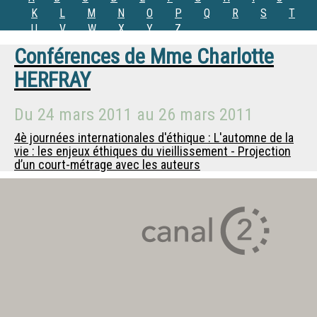
K
L
M
N
O
P
Q
R
S
T
U
V
W
X
Y
Z
Conférences de
Mme
Charlotte
HERFRAY
Du
24 mars 2011
au
26 mars 2011
4è journées internationales d'éthique : L'automne de la
vie : les enjeux éthiques du vieillissement - Projection
d’un court-métrage avec les auteurs