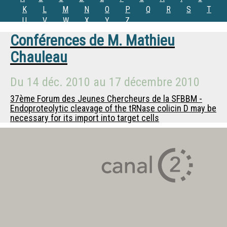
K
L
M
N
O
P
Q
R
S
T
U
V
W
X
Y
Z
Conférences de
M.
Mathieu
Chauleau
Du
14 déc. 2010
au
17 décembre 2010
37ème Forum des Jeunes Chercheurs de la SFBBM -
Endoproteolytic cleavage of the tRNase colicin D may be
necessary for its import into target cells