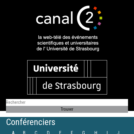
Conférenciers
A
B
C
D
E
F
G
H
I
J