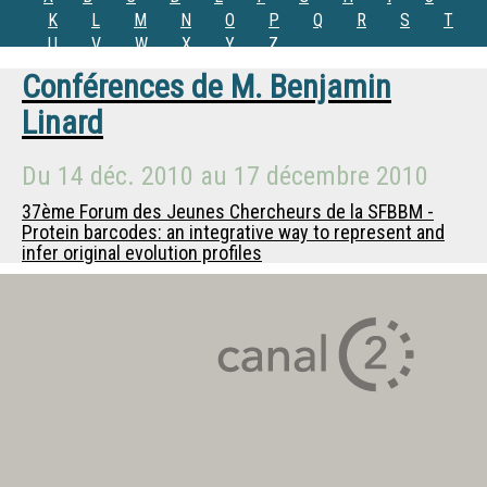
K
L
M
N
O
P
Q
R
S
T
U
V
W
X
Y
Z
Conférences de
M.
Benjamin
Linard
Du
14 déc. 2010
au
17 décembre 2010
37ème Forum des Jeunes Chercheurs de la SFBBM -
Protein barcodes: an integrative way to represent and
infer original evolution profiles