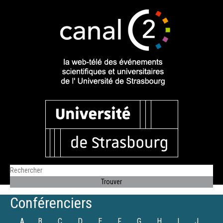
Conférenciers
A
B
C
D
E
F
G
H
I
J