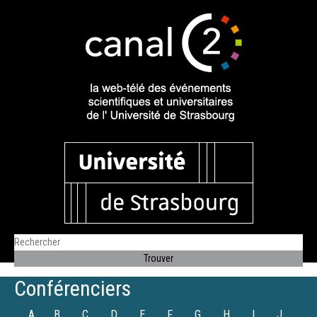
Conférenciers
A
B
C
D
E
F
G
H
I
J