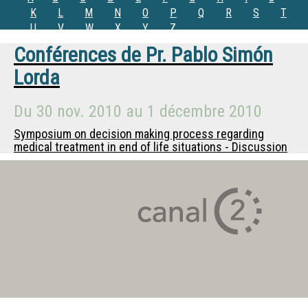
K
L
M
N
O
P
Q
R
S
T
U
V
W
X
Y
Z
Conférences de
Pr.
Pablo Simón
Lorda
Du
30 nov. 2010
au
1 décembre 2010
Symposium on decision making process regarding
medical treatment in end of life situations - Discussion