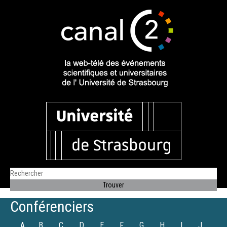
Conférenciers
A
B
C
D
E
F
G
H
I
J