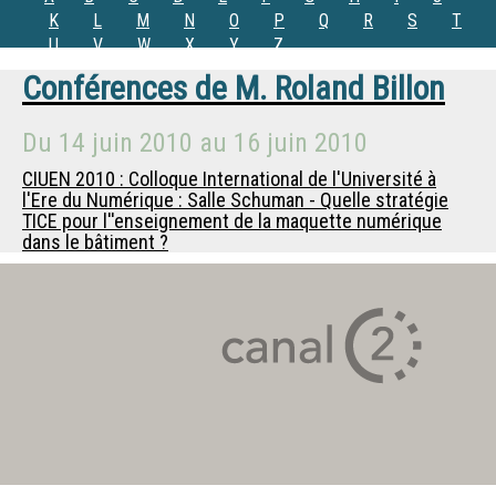
K
L
M
N
O
P
Q
R
S
T
U
V
W
X
Y
Z
Conférences de
M.
Roland Billon
Du
14 juin 2010
au
16 juin 2010
CIUEN 2010 : Colloque International de l'Université à
l'Ere du Numérique : Salle Schuman - Quelle stratégie
TICE pour l''enseignement de la maquette numérique
dans le bâtiment ?