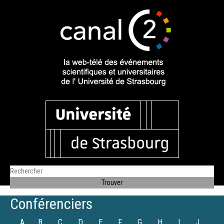
Conférenciers
A
B
C
D
E
F
G
H
I
J