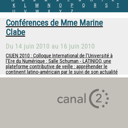
K
L
M
N
O
P
Q
R
S
T
U
V
W
X
Y
Z
Conférences de
Mme
Marine
Clabe
Du
14 juin 2010
au
16 juin 2010
CIUEN 2010 : Colloque International de l'Université à
l'Ere du Numérique : Salle Schuman - LATINIOO, une
plateforme contributive de veille : appréhender le
continent latino-américain par le suivi de son actualité