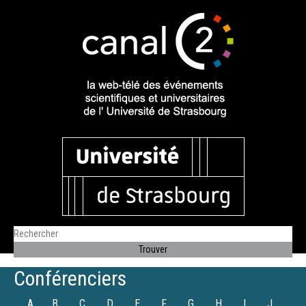
Conférenciers
A
B
C
D
E
F
G
H
I
J