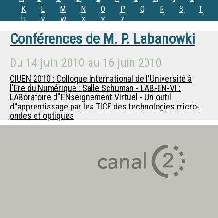
K
L
M
N
O
P
Q
R
S
T
U
V
W
X
Y
Z
Conférences de
M.
P. Labanowki
Du
14 juin 2010
au
16 juin 2010
CIUEN 2010 : Colloque International de l'Université à
l'Ere du Numérique : Salle Schuman - LAB-EN-VI :
LABoratoire d''ENseignement VIrtuel - Un outil
d''apprentissage par les TICE des technologies micro-
ondes et optiques