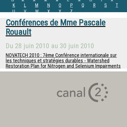
K
L
M
N
O
P
Q
R
S
T
U
V
W
X
Y
Z
Conférences de
Mme
Pascale
Rouault
Du
28 juin 2010
au
30 juin 2010
NOVATECH 2010 : 7ème Conférence internationale sur
les techniques et stratégies durables - Watershed
Restoration Plan for Nitrogen and Selenium Impairments