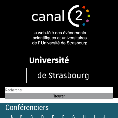
Conférenciers
A
B
C
D
E
F
G
H
I
J