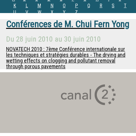
K
L
M
N
O
P
Q
R
S
T
U
V
W
X
Y
Z
Conférences de
M.
Chui Fern Yong
Du
28 juin 2010
au
30 juin 2010
NOVATECH 2010 : 7ème Conférence internationale sur
les techniques et stratégies durables - The drying and
wetting effects on clogging and pollutant removal
through porous pavements