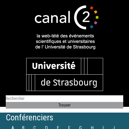
Conférenciers
A
B
C
D
E
F
G
H
I
J