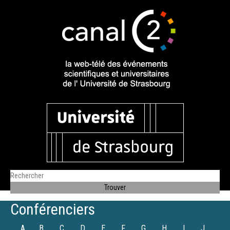
Conférenciers
A
B
C
D
E
F
G
H
I
J