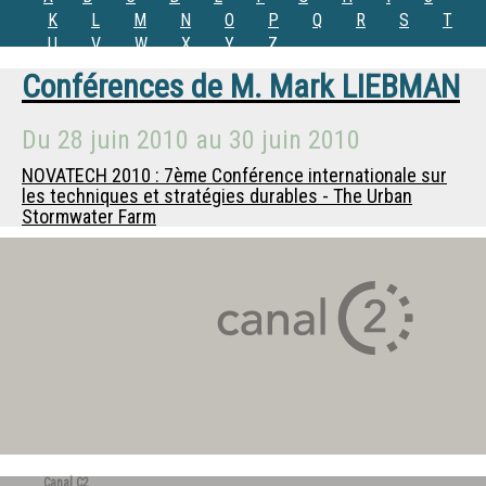
K
L
M
N
O
P
Q
R
S
T
U
V
W
X
Y
Z
Conférences de
M.
Mark LIEBMAN
Du
28 juin 2010
au
30 juin 2010
NOVATECH 2010 : 7ème Conférence internationale sur
les techniques et stratégies durables - The Urban
Stormwater Farm
Canal C2