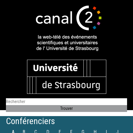
Conférenciers
A
B
C
D
E
F
G
H
I
J