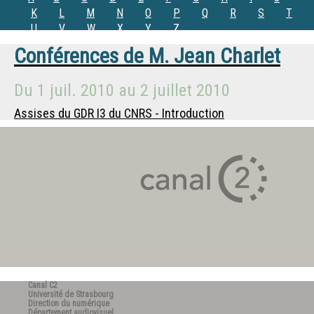
K
L
M
N
O
P
Q
R
S
T
U
V
W
X
Y
Z
Conférences de
M.
Jean Charlet
Du
1 juil. 2010
au
2 juillet 2010
Assises du GDR I3 du CNRS - Introduction
Canal C2
Université de Strasbourg
Direction du numérique
Département audiovisuel