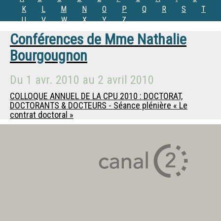
K
L
M
N
O
P
Q
R
S
T
U
V
W
X
Y
Z
Conférences de
Mme
Nathalie
Bourgougnon
Du
1 avr. 2010
au
2 avril 2010
COLLOQUE ANNUEL DE LA CPU 2010 : DOCTORAT,
DOCTORANTS & DOCTEURS - Séance plénière « Le
contrat doctoral »