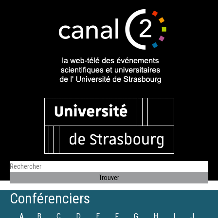
Conférenciers
A
B
C
D
E
F
G
H
I
J