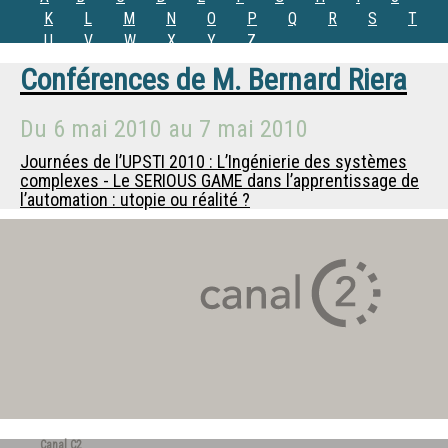
K
L
M
N
O
P
Q
R
S
T
U
V
W
X
Y
Z
Conférences de
M.
Bernard Riera
Du
6 mai 2010
au
7 mai 2010
Journées de l’UPSTI 2010 : L’Ingénierie des systèmes
complexes - Le SERIOUS GAME dans l’apprentissage de
l’automation : utopie ou réalité ?
Canal C2