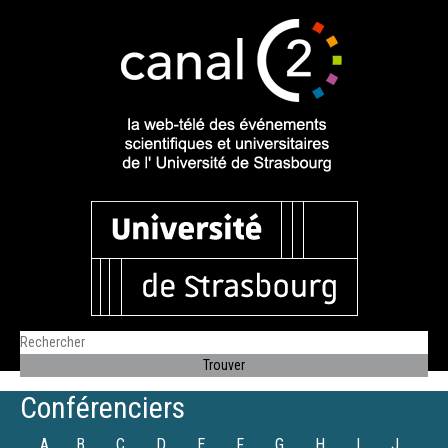
Conférenciers
A
B
C
D
E
F
G
H
I
J