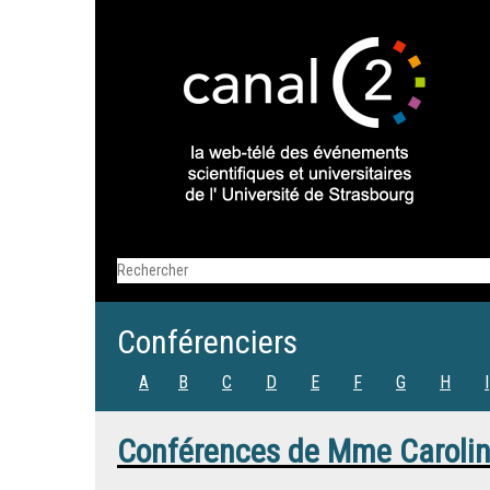
Conférenciers
A
B
C
D
E
F
G
H
I
Conférences de
Mme
Caroli