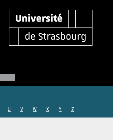
U
V
W
X
Y
Z