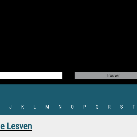
J
K
L
M
N
O
P
Q
R
S
T
ne Lesven