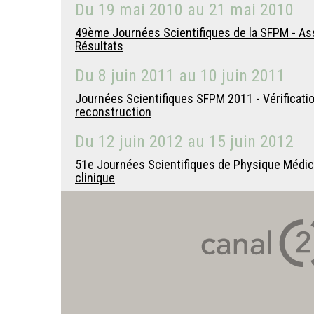
Du
19 mai 2010
au
21 mai 2010
49ème Journées Scientifiques de la SFPM - Assu
Résultats
Du
8 juin 2011
au
10 juin 2011
Journées Scientifiques SFPM 2011 - Vérificatio
reconstruction
Du
12 juin 2012
au
15 juin 2012
51e Journées Scientifiques de Physique Médicale
clinique