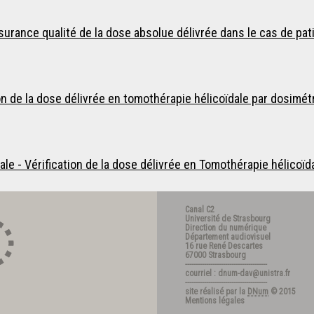
rance qualité de la dose absolue délivrée dans le cas de patie
n de la dose délivrée en tomothérapie hélicoïdale par dosimétr
 - Vérification de la dose délivrée en Tomothérapie hélicoïdal
Canal C2
Université de Strasbourg
Direction du numérique
Département audiovisuel
16 rue René Descartes
67000 Strasbourg
---------------------------------------
courriel : dnum-dav@unistra.fr
---------------------------------------
site réalisé par la
DNum
© 2015
Mentions légales