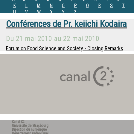
K
L
M
N
O
P
Q
R
S
T
U
V
W
X
Y
Z
Conférences de
Pr.
keiichi Kodaira
Du
21 mai 2010
au
22 mai 2010
Forum on Food Science and Society - Closing Remarks
Canal C2
Université de Strasbourg
Direction du numérique
Département audiovisuel