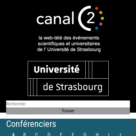
Conférenciers
A
B
C
D
E
F
G
H
I
J