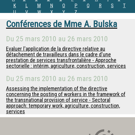
K
L
M
N
O
P
Q
R
S
T
U
V
W
X
Y
Z
Conférences de
Mme
A. Bulska
Du
25 mars 2010
au
26 mars 2010
Evaluer l'application de la directive relative au
détachement de travailleurs dans le cadre d'une
prestation de services transfrontalière - Approche
sectorielle : intérim, agriculture, construction, services
Du
25 mars 2010
au
26 mars 2010
Assessing the implementation of the directive
concerning the posting of workers in the framework of
the transnational provision of service - Sectoral
approach: temporary work, agriculture, construction,
services