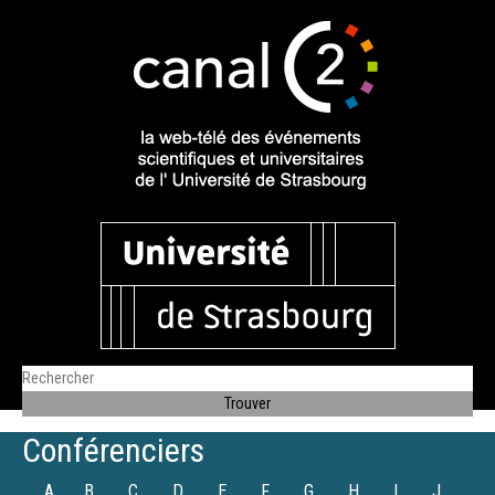
Conférenciers
A
B
C
D
E
F
G
H
I
J