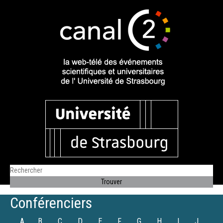
Conférenciers
A
B
C
D
E
F
G
H
I
J