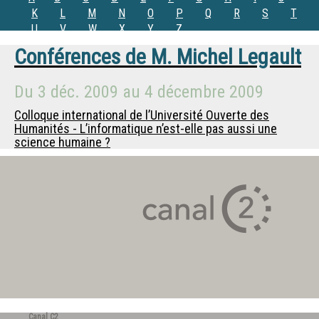
K
L
M
N
O
P
Q
R
S
T
U
V
W
X
Y
Z
Conférences de
M.
Michel Legault
Du
3 déc. 2009
au
4 décembre 2009
Colloque international de l’Université Ouverte des
Humanités - L’informatique n’est-elle pas aussi une
science humaine ?
Canal C2