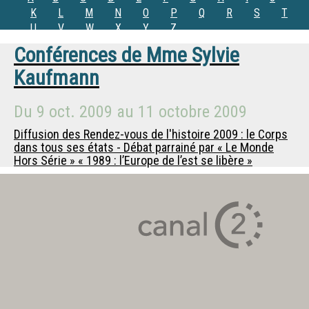
K
L
M
N
O
P
Q
R
S
T
U
V
W
X
Y
Z
Conférences de
Mme
Sylvie
Kaufmann
Du
9 oct. 2009
au
11 octobre 2009
Diffusion des Rendez-vous de l'histoire 2009 : le Corps
dans tous ses états - Débat parrainé par « Le Monde
Hors Série » « 1989 : l’Europe de l’est se libère »