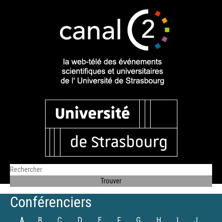
Conférenciers
A
B
C
D
E
F
G
H
I
J