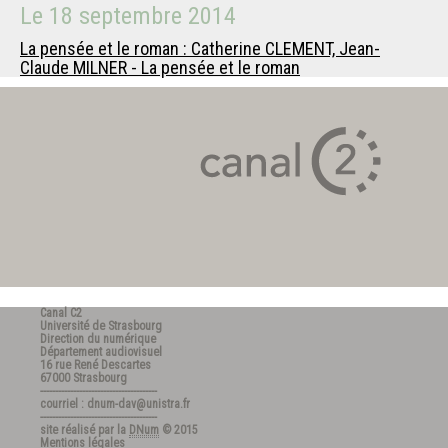
Le
18 septembre 2014
La pensée et le roman : Catherine CLEMENT, Jean-
Claude MILNER - La pensée et le roman
Canal C2
Université de Strasbourg
Direction du numérique
Département audiovisuel
16 rue René Descartes
67000 Strasbourg
---------------------------------------
courriel : dnum-dav@unistra.fr
---------------------------------------
site réalisé par la
DNum
© 2015
Mentions légales