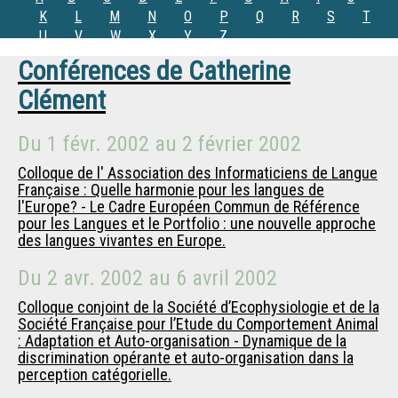
K
L
M
N
O
P
Q
R
S
T
U
V
W
X
Y
Z
Conférences de
Catherine
Clément
Du
1 févr. 2002
au
2 février 2002
Colloque de l' Association des Informaticiens de Langue
Française : Quelle harmonie pour les langues de
l'Europe? - Le Cadre Européen Commun de Référence
pour les Langues et le Portfolio : une nouvelle approche
des langues vivantes en Europe.
Du
2 avr. 2002
au
6 avril 2002
Colloque conjoint de la Société d’Ecophysiologie et de la
Société Française pour l’Etude du Comportement Animal
: Adaptation et Auto-organisation - Dynamique de la
discrimination opérante et auto-organisation dans la
perception catégorielle.