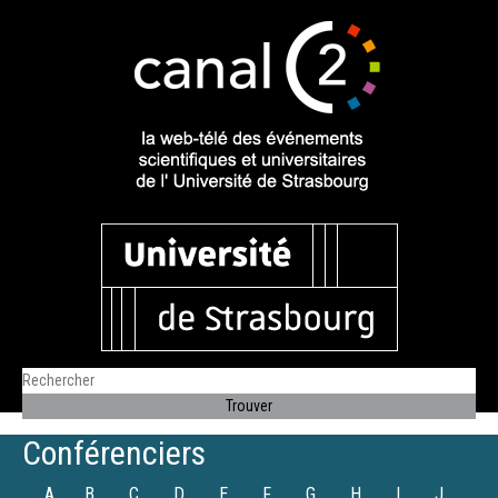
Conférenciers
A
B
C
D
E
F
G
H
I
J