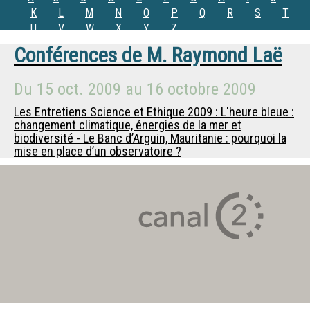
K
L
M
N
O
P
Q
R
S
T
U
V
W
X
Y
Z
Conférences de
M.
Raymond Laë
Du
15 oct. 2009
au
16 octobre 2009
Les Entretiens Science et Ethique 2009 : L'heure bleue :
changement climatique, énergies de la mer et
biodiversité - Le Banc d’Arguin, Mauritanie : pourquoi la
mise en place d’un observatoire ?