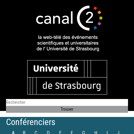
Conférenciers
A
B
C
D
E
F
G
H
I
J