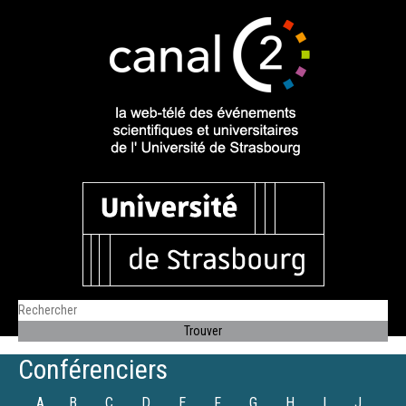
Conférenciers
A
B
C
D
E
F
G
H
I
J