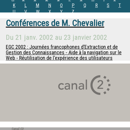
K
L
M
N
O
P
Q
R
S
T
U
V
W
X
Y
Z
Conférences de
M. Chevalier
Du
21 janv. 2002
au
23 janvier 2002
EGC 2002 : Journées francophones d’Extraction et de
Gestion des Connaissances - Aide à la navigation sur le
Web - Réutilisation de l'expérience des utilisateurs
Canal C2