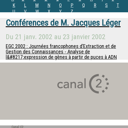
K
L
M
N
O
P
Q
R
S
T
U
V
W
X
Y
Z
Conférences de
M.
Jacques Léger
Du
21 janv. 2002
au
23 janvier 2002
EGC 2002 : Journées francophones d’Extraction et de
Gestion des Connaissances - Analyse de
l&#8217;expression de gènes à partir de puces à ADN
Canal C2