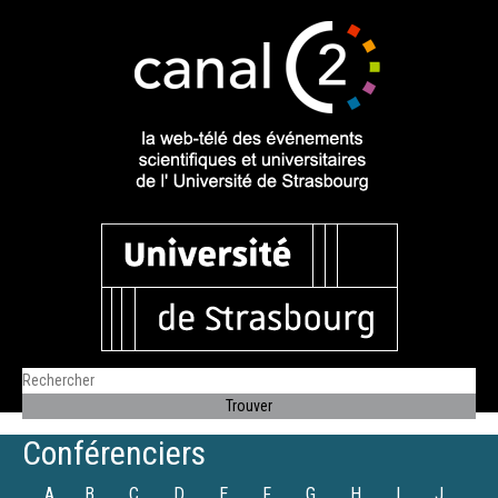
Conférenciers
A
B
C
D
E
F
G
H
I
J