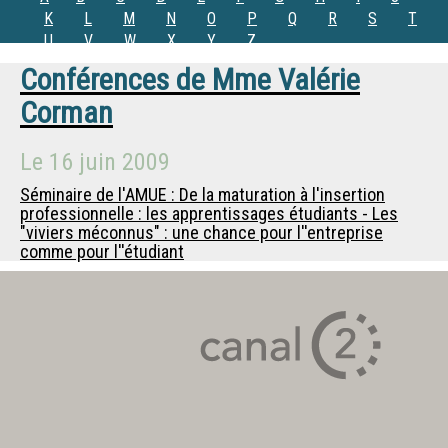
K
L
M
N
O
P
Q
R
S
T
U
V
W
X
Y
Z
Conférences de
Mme
Valérie
Corman
Le
16 juin 2009
Séminaire de l'AMUE : De la maturation à l'insertion
professionnelle : les apprentissages étudiants - Les
"viviers méconnus" : une chance pour l''entreprise
comme pour l''étudiant