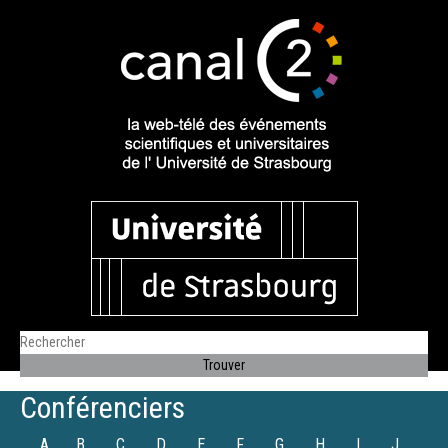
Conférenciers
A
B
C
D
E
F
G
H
I
J