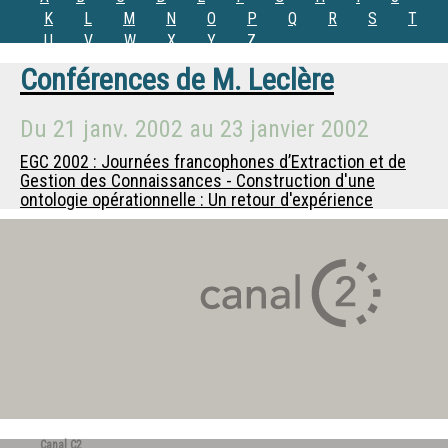
K
L
M
N
O
P
Q
R
S
T
U
V
W
X
Y
Z
Conférences de
M. Leclère
Du
21 janv. 2002
au
23 janvier 2002
EGC 2002 : Journées francophones d’Extraction et de
Gestion des Connaissances - Construction d'une
ontologie opérationnelle : Un retour d'expérience
Canal C2