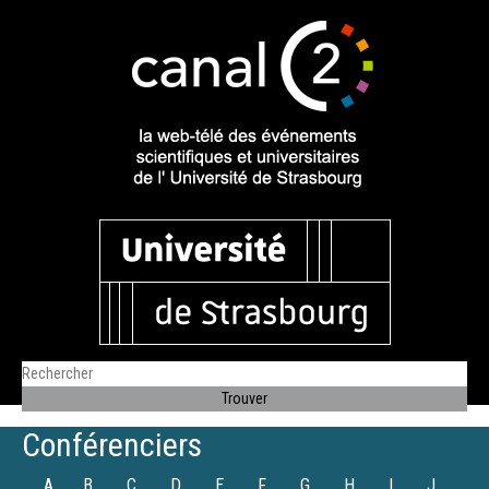
Conférenciers
A
B
C
D
E
F
G
H
I
J