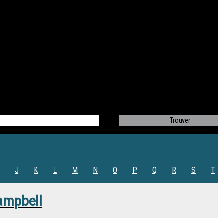
J
K
L
M
N
O
P
Q
R
S
T
ampbell