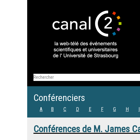
Conférenciers
A
B
C
D
E
F
G
H
I
Conférences de
M.
James C