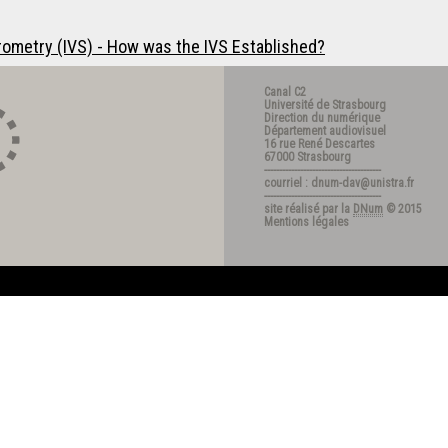
rometry (IVS) - How was the IVS Established?
Canal C2
Université de Strasbourg
Direction du numérique
Département audiovisuel
16 rue René Descartes
67000 Strasbourg
---------------------------------------
courriel : dnum-dav@unistra.fr
---------------------------------------
site réalisé par la
DNum
© 2015
Mentions légales