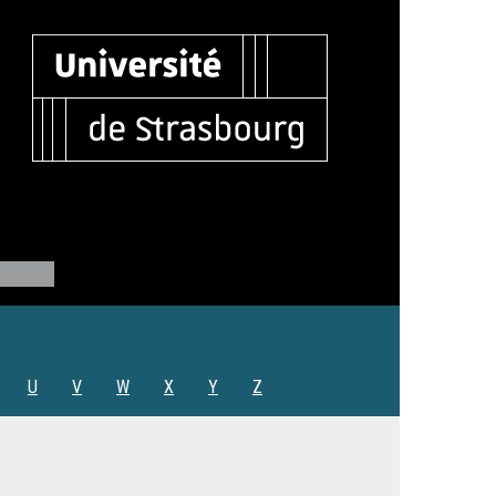
U
V
W
X
Y
Z