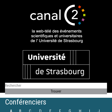
Conférenciers
A
B
C
D
E
F
G
H
I
J