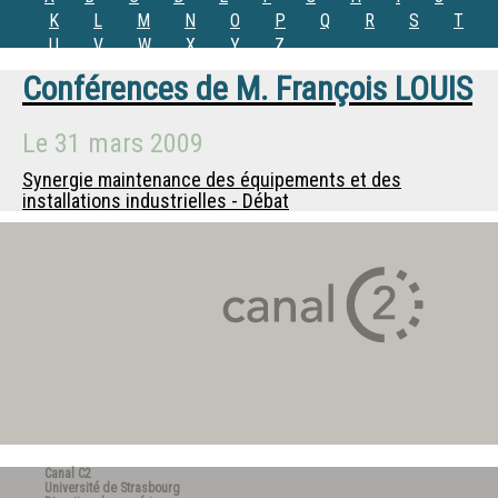
K
L
M
N
O
P
Q
R
S
T
U
V
W
X
Y
Z
Conférences de
M.
François LOUIS
Le
31 mars 2009
Synergie maintenance des équipements et des
installations industrielles - Débat
Canal C2
Université de Strasbourg