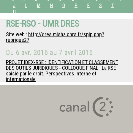
J
L
M
N
O
P
R
S
T
U
RSE-RSO - UMR DRES
Site web :
http://dres.misha.cnrs.fr/spip.php?
rubrique27
Du
6 avr. 2016
au
7 avril 2016
PROJET IDEX-RSE : IDENTIFICATION ET CLASSEMENT
DES OUTILS JURIDIQUES - COLLOQUE FINAL : La RSE
saisie par le droit. Perspectives interne et
internationale