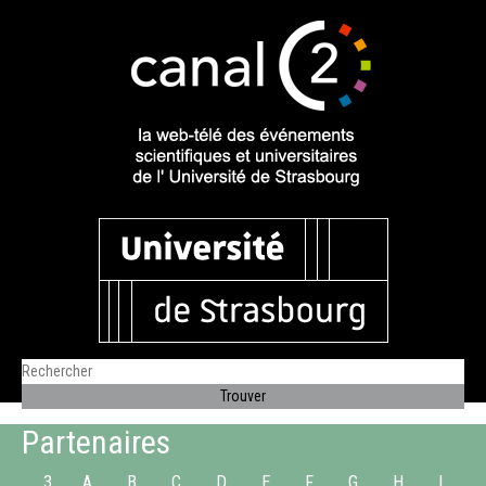
Partenaires
3
A
B
C
D
E
F
G
H
I